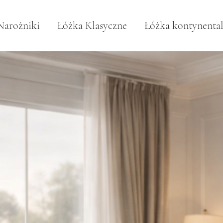
Narożniki
Łóżka Klasyczne
Łóżka kontynenta