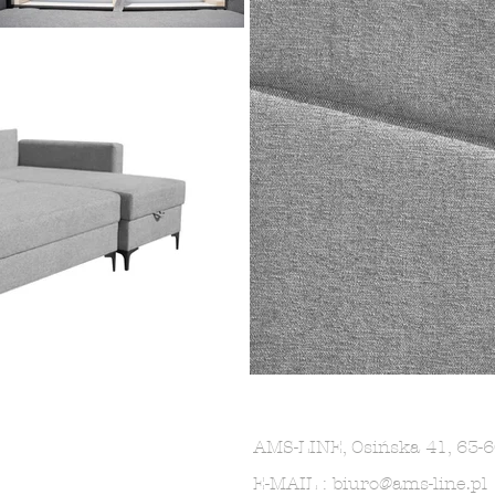
AMS-LINE, Osińska 41, 63
E-MAIL :
biuro@ams-line.pl