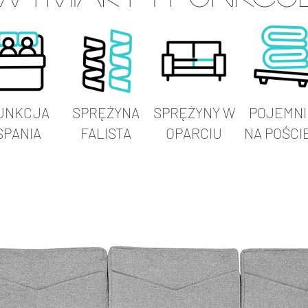
UNKCJA
SPRĘŻYNA
SPRĘŻYNY W
POJEMNI
SPANIA
FALISTA
OPARCIU
NA POŚCI